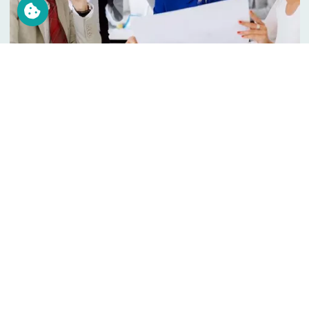
Leistungsabbildung
Bartels Consulting GmbH
Goxel 33b
Telefon
02541 811-70