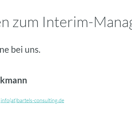
en zum Interim-Man
ne bei uns.
ckmann
info(at)bartels-consulting.de