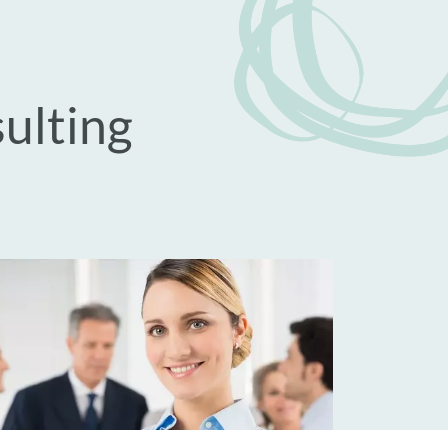
ulting
get­verhandlungen
Controlling